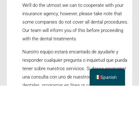
We’ll do the utmost we can to cooperate with your
insurance agency; however, please take note that
some companies do not cover all dental procedures.
Our team will inform you of this before proceeding
with the dental treatments.
Nuestro equipo estará encantado de ayudarle y
responder cualquier pregunta o inquietud que pueda
English
tener sobre nuestros servicios. Si desea programar
una consulta con uno de nuestros expertos
Spanish
dentales,
programar en línea
or call our clinic now
at 713-497-1499