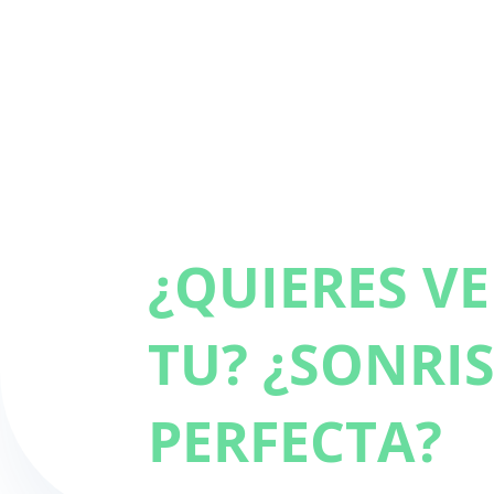
¿QUIERES V
TU?
¿SONRI
PERFECTA?