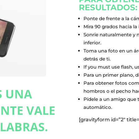
RESULTADOS:
Ponte de frente a la cá
Mira 90 grados hacia la 
Sonríe naturalmente y m
inferior.
Toma una foto en un ár
detrás de ti.
If you must use flash, u
Para un primer plano, di
Para obtener fotos comp
S UNA
hombros o el pecho haci
Pídele a un amigo que 
NTE VALE
automático.
[gravityform id=”2″ title
LABRAS.