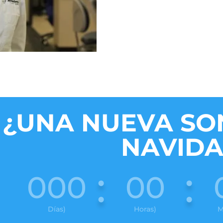
¿UNA NUEVA SO
NAVID
:
:
000
00
Días)
Horas)
M