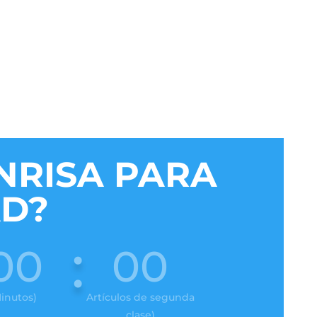
NRISA PARA
AD?
:
00
00
inutos)
Artículos de segunda
clase)