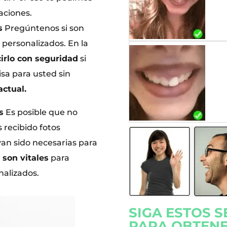
aciones.
s
Pregúntenos si son
personalizados. En la
rlo con seguridad
si
sa para usted sin
actual.
s
Es posible que no
recibido fotos
ayan sido necesarias para
 son vitales
para
nalizados.
SIGA ESTOS 
PARA OBTEN