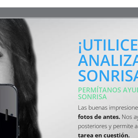
¡UTILIC
ANALIZ
SONRISA
PERMÍTANOS AYU
SONRISA
Las buenas impresione
fotos de antes.
Nos ay
posteriores y permite 
tarea en cuestión.