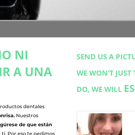
IO NI
S
END US A PICT
IR A UNA
WE WON’T JUST
E
DO, WE WILL
productos dentales
onrisa.
Nuestros
gúrese de que están
 ti. Por eso te pedimos