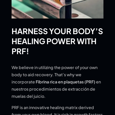
HARNESS YOUR BODY’S
HEALING POWER WITH
PRF!
We believe in utilizing the power of your own
body to aid recovery. That’s why we
incorporate
Fibrina rica en plaquetas (PRF)
en
nuestros procedimientos de extracción de
muelas del juicio.
PRF is an innovative healing matrix derived
from your own blood. It is rich in growth factors