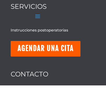
SERVICIOS
Instrucciones postoperatorias
AGENDAR UNA CITA
CONTACTO
DIRECCIÓN

701 E Burress St
Houston, TX, 77022