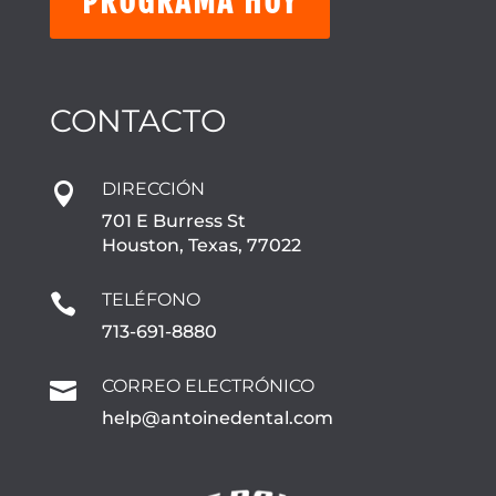
PROGRAMA HOY
CONTACTO
DIRECCIÓN

701 E Burress St
Houston, Texas, 77022
TELÉFONO

713-691-8880
CORREO ELECTRÓNICO

help@antoinedental.com