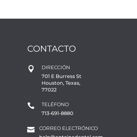
CONTACTO
DIRECCIÓN

701 E Burress St
Houston, Texas,
77022
TELÉFONO

713-691-8880
CORREO ELECTRÓNICO
