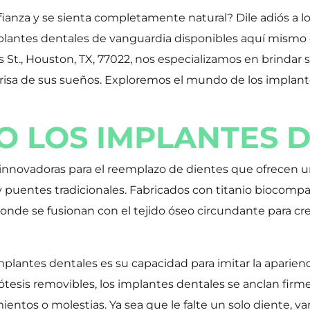
anza y se sienta completamente natural? Dile adiós a los
lantes dentales de vanguardia disponibles aquí mismo 
s St., Houston, TX, 77022, nos especializamos en brindar
 sonrisa de sus sueños. Exploremos el mundo de los impl
 LOS IMPLANTES 
 innovadoras para el reemplazo de dientes que ofrecen 
 y puentes tradicionales. Fabricados con titanio biocompa
nde se fusionan con el tejido óseo circundante para cre
mplantes dentales es su capacidad para imitar la aparienci
prótesis removibles, los implantes dentales se anclan fir
entos o molestias. Ya sea que le falte un solo diente, vari