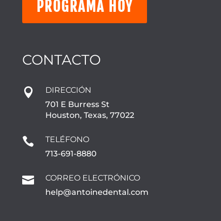
PROGRAMA HOY
CONTACTO
DIRECCIÓN

701 E Burress St
Houston, Texas, 77022
TELÉFONO

713-691-8880
CORREO ELECTRÓNICO

help@antoinedental.com