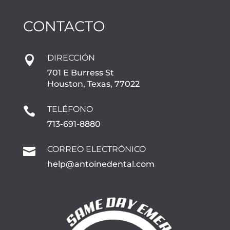
CONTACTO
DIRECCIÓN

701 E Burress St
Houston, Texas, 77022
TELÉFONO

713-691-8880
CORREO ELECTRÓNICO

help@antoinedental.com