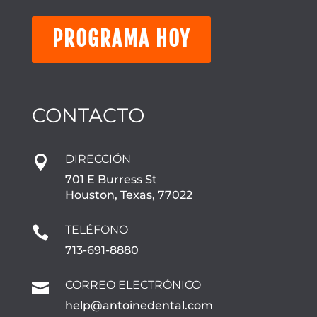
PROGRAMA HOY
CONTACTO
DIRECCIÓN

701 E Burress St
Houston, Texas, 77022
TELÉFONO

713-691-8880
CORREO ELECTRÓNICO

help@antoinedental.com