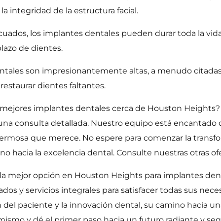
 integridad de la estructura facial.
ados, los implantes dentales pueden durar toda la vida,
lazo de dientes.
dentales son impresionantemente altas, a menudo citadas
restaurar dientes faltantes.
los mejores implantes dentales cerca de Houston Height
una consulta detallada. Nuestro equipo está encantado d
y hermosa que merece. No espere para comenzar la transfo
acia la excelencia dental. Consulte nuestras otras of
la mejor opción en Houston Heights para implantes dent
dos y servicios integrales para satisfacer todas sus nece
del paciente y la innovación dental, su camino hacia un
mismo y dé el primer paso hacia un futuro radiante y segu