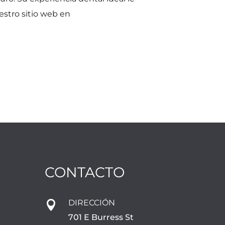
estro sitio web en
CONTACTO
DIRECCIÓN

701 E Burress St