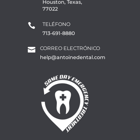
Houston, Texas,
77022
TELÉFONO

713-691-8880
CORREO ELECTRÓNICO

help@antoinedental.com